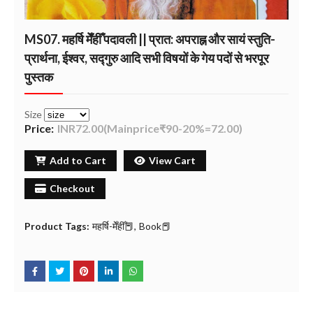
MS07. महर्षि मेँहीँ पदावली || प्रात: अपराह्न और सायं स्तुति-
प्रार्थना, ईश्वर, सद्गुरु आदि सभी विषयों के गेय पदों से भरपूर
पुस्तक
Size
Price:
INR72.00(Mainprice₹90-20%=72.00)
Add to Cart
View Cart
Checkout
Product Tags:
महर्षि-मेँहीँ📕
Book📕