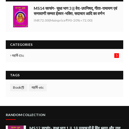
MS14 सत्संग- सुधा भाग 3 || वेद-उपनिषद्, गीता-रामायण एवं
सन्तवाणी सम्मत ईश्वर-भक्ति, सदाचार आदि का वर्णन
INR72.00(Mainprice₹90-20%=72.00)
CATEGORIES
महर्षि-Etc
5
TAGS
Book📕
महर्षि-etc
RANDOM COLLECTION
MS12 सत्संग- सुधा भाग 1 || 18 प्रवचनों में विंदु ध्यान और नाद