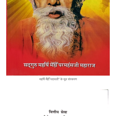
महर्षि मेँहीँ पदावली" के मूल संस्करण