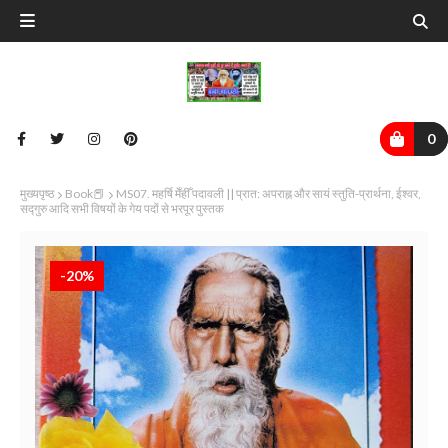
0
मुख्यपृष्ठ
Book📕
MS07. महर्षि मेँहीँ पदावली || प्रात: अपराह्न और सायं स्तुति-प्रार्थना, ईश्वर,
सद्गुरु आदि सभी विषयों के गेय पदों से भरपूर पुस्तक
-20%