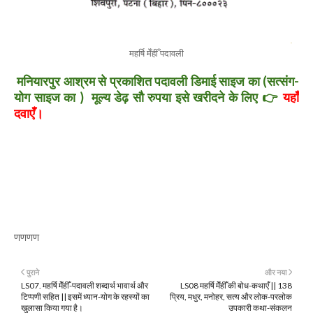
महर्षि मेँहीँ पदावली
मनियारपुर आश्रम से प्रकाशित पदावली डिमाई साइज का (सत्संग-
योग साइज का ) मूल्य डेढ़ सौ रुपया इसे खरीदने के लिए 👉
यहाँ
दवाएँ।
णणणण
पुराने
और नया
LS07. महर्षि मेँहीँ-पदावली शब्दार्थ भावार्थ और
LS08 महर्षि मेँहीँ की बोध-कथाएँ || 138
टिप्पणी सहित || इसमें ध्यान-योग के रहस्यों का
प्रिय, मधुर, मनोहर, सत्य और लोक-परलोक
खुलासा किया गया है।
उपकारी कथा-संकलन