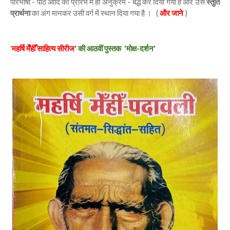
परिभाषा - पाठ आदि को प्रारंभ में ही अनुक्रम - बद्ध कर दिया गया है और उसे
स्तुति
प्रार्थना
का अंग मानकर उसी वर्ग में स्थान दिया गया है । (
और जाने
)
'
महर्षि मेँहीँ साहित्य सीरीज
' की आठवीं पुस्तक 'मोक्ष-दर्शन'