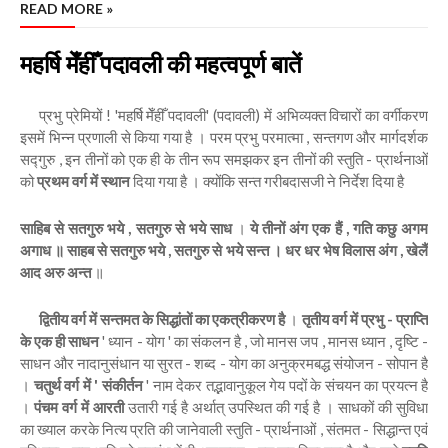
READ MORE »
महर्षि मेँहीँ पदावली की महत्वपूर्ण बातें
प्रभु प्रेमियों ! 'महर्षि मेँहीँ पदावली' (पदावली) में अभिव्यक्त विचारों का वर्गीकरण
इसमें भिन्न प्रणाली से किया गया है । परम प्रभु परमात्मा , सन्तगण और मार्गदर्शक
सद्गुरु , इन तीनों को एक ही के तीन रूप समझकर इन तीनों की स्तुति - प्रार्थनाओं
को
प्रथम वर्ग में स्थान
दिया गया है । क्योंकि सन्त गरीबदासजी ने निर्देश दिया है
साहिब से सतगुरु भये , सतगुरु से भये साध
।
ये तीनों अंग एक हैं , गति कछु अगम
अगाध ॥ साहब से सतगुरु भये , सतगुरु से भये सन्त । धर धर भेष विलास अंग , खेलैं
आद अरु अन्त
॥
द्वितीय वर्ग में सन्तमत के सिद्धांतों का एकत्रीकरण है
।
तृतीय वर्ग में प्रभु - प्राप्ति
के एक ही साधन
' ध्यान - योग ' का संकलन है , जो मानस जप , मानस ध्यान , दृष्टि -
साधन और नादानुसंधान या सुरत - शब्द - योग का अनुक्रमबद्ध संयोजन - सोपान है
।
चतुर्थ वर्ग में ' संकीर्तन
' नाम देकर तद्भावानुकूल गेय पदों के संचयन का प्रयत्न है
।
पंचम वर्ग में आरती
उतारी गई है अर्थात् उपस्थित की गई है । साधकों की सुविधा
का ख्याल करके नित्य प्रति की जानेवाली स्तुति - प्रार्थनाओं , संतमत - सिद्धान्त एवं