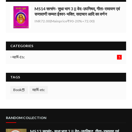
MS14 सत्संग- सुधा भाग 3 || वेद-उपनिषद्, गीता-रामायण एवं
सन्तवाणी सम्मत ईश्वर-भक्ति, सदाचार आदि का वर्णन
INR72.00(Mainprice₹90-20%=72.00)
CATEGORIES
महर्षि-Etc
5
TAGS
Book📕
महर्षि-etc
RANDOM COLLECTION
MS13 सत्संग- सुधा भाग 2 || वेद-उपनिषद्, गीता-रामायण एवं