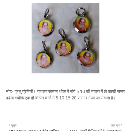
नोट- प्रभु प्रेमियों ! यह सब सामान थोक में मांगे 5 10 की मात्रा में तो काफी सस्ता
पड़ेगा क्योंकि एक ही शिपिंग चार्ज में 5 10 15 20 सामान भेजा जा सकता है।
पुराने
और नया
MS14 सत्संग- सुधा भाग 3 || वेद-उपनिषद्,
LS66 || महर्षि मेँहीँ पदावली || संतमत सत्संग