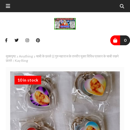
0
मुख्यपृष्ठ
Anything
चाबी के छल्ले || गुरु महाराज के तस्वीर युक्त विविध प्रकार के चाबी रखने
छल्ले। Kay Ring
10 in stock